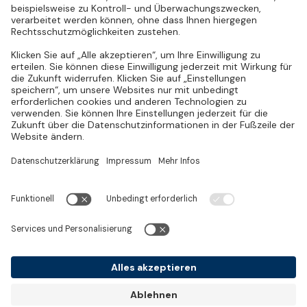
Invisio Clinical Studies Consulting GmbH
Hauptsitz Mannheim
E-Mail:
partner@invisio.eu
Harrlachweg 18
68163 Mannheim
Tel.:
+49 (0)621 / 180 685 940
Deutschland
Fax:
+49 (0)621 / 180 685 949
Standort Berlin
Kurfürstendamm 14
10719 Berlin
Deutschland
Zertifikate
ISO 9001
EcoVadis
ISO 1400
BSFZ
Creditreform
Stellenangebote
Hilfe-Center
Linkedin
Impressum
Datenschutzerklärung