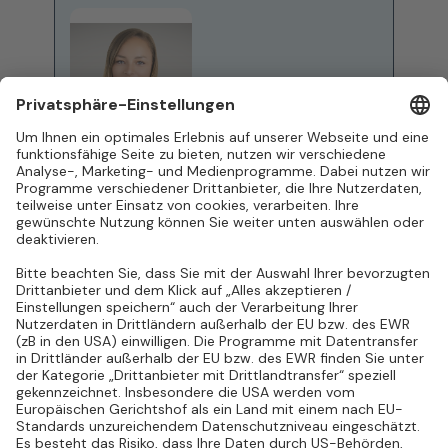
Katja Strobel
Business Development
Manager
+49 (0)621 / 877 524 85
E-Mail schreiben
Rückruf vereinbaren