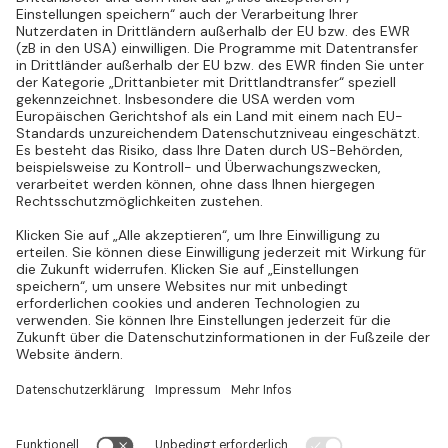
Rückruf vereinbaren
Invisio Clinical Studies Consulting GmbH
Hauptsitz Mannheim
E-Mail:
partner@invisio.eu
Harrlachweg 18
68163 Mannheim
Tel.:
+49 (0)621 / 180 685 940
Deutschland
Fax:
+49 (0)621 / 180 685 949
Standort Berlin
Kurfürstendamm 14
10719 Berlin
Deutschland
Zertifikate
ISO 9001
EcoVadis
ISO 1400