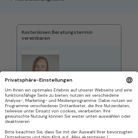
Kostenlosen Beratungstermin
vereinbaren
Katja Strobel
Business Development
Manager
+49 (0)621 / 877 524 85
E-Mail schreiben